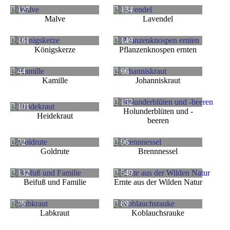
127
134
Malve
Lavendel
161
149
Königskerze
Pflanzenknospen ernten
44
96
Kamille
Johanniskraut
152
101
Holunderblüten und -
Heidekraut
beeren
72
96
Goldrute
Brennnessel
132
549
Beifuß und Familie
Ernte aus der Wilden Natur
75
89
Labkraut
Koblauchsrauke