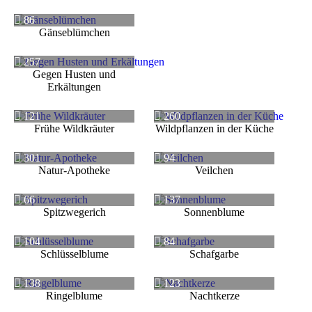
86
Gänseblümchen
257
Gegen Husten und
Erkältungen
121
260
Frühe Wildkräuter
Wildpflanzen in der Küche
301
94
Natur-Apotheke
Veilchen
66
137
Spitzwegerich
Sonnenblume
104
84
Schlüsselblume
Schafgarbe
138
123
Ringelblume
Nachtkerze