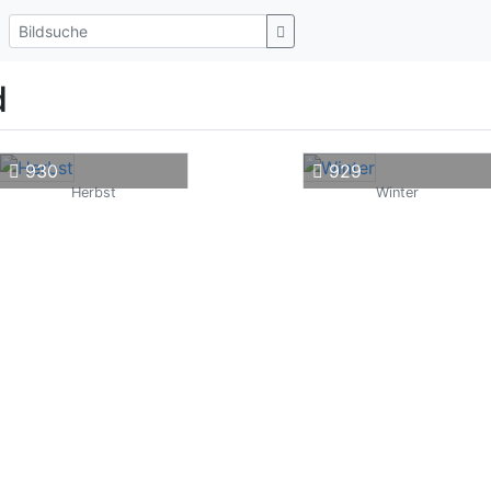
d
930
929
Herbst
Winter