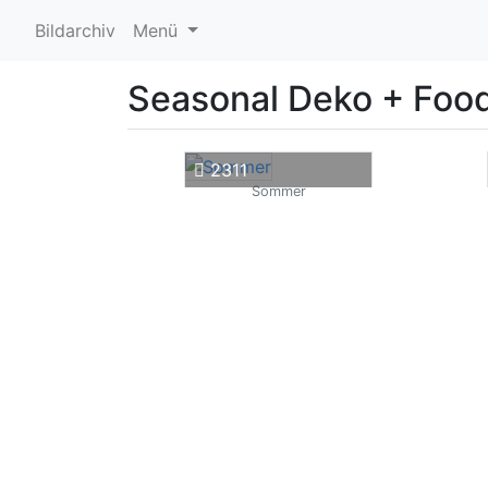
Bildarchiv
Menü
Seasonal Deko + Foo
2311
Sommer