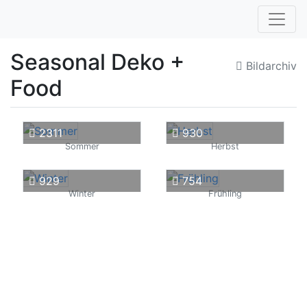
Seasonal Deko +
Bildarchiv
Food
2311
930
Sommer
Herbst
929
754
Winter
Frühling