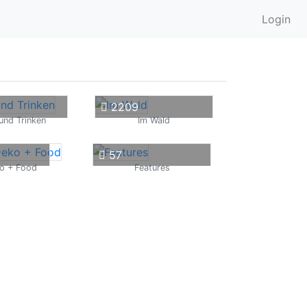
Login
2209
und Trinken
Im Wald
57
o + Food
Features