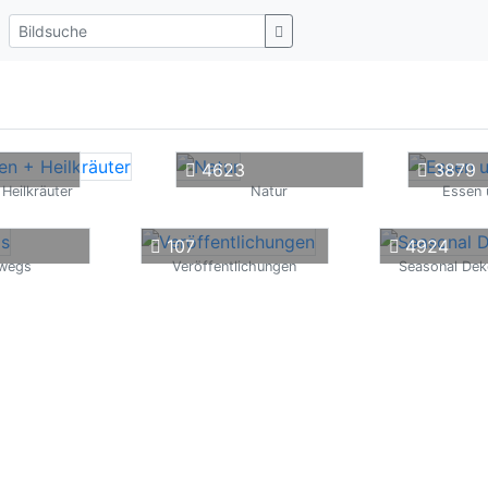
4623
3879
 Heilkräuter
Natur
Essen 
107
4924
rwegs
Veröffentlichungen
Seasonal Dek