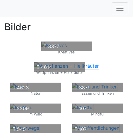
Bilder
3377
Kreatives
4614
Wildpflanzen + Heilkräuter
4623
3879
Natur
Essen und Trinken
2209
1071
Im Wald
Mindful
545
107