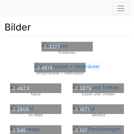
Bilder
3377
Kreatives
4614
Wildpflanzen + Heilkräuter
4623
3879
Natur
Essen und Trinken
2209
1071
Im Wald
Mindful
545
107