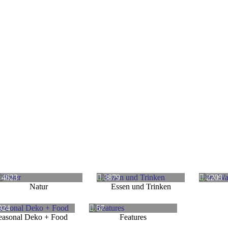
4623
3879
2209
Natur
Essen und Trinken
924
57
easonal Deko + Food
Features