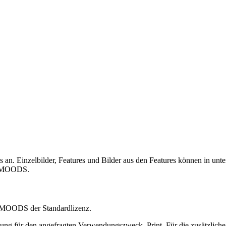
n. Einzelbilder, Features und Bilder aus den Features können in unt
MOODS.
G MOODS der Standardlizenz.
chung für den angefragten Verwendungszweck, Print. Für die zusätzlich