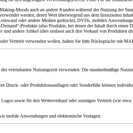
on Making-Moods auch an andere Kunden während der Nutzung der Stand
erwendet werden, deren Wert überwiegend aus dem lizenzierten Inhalt b
, Leinwand oder andere Medien gedruckt), DVDs, mobilen Anwendungen 
Demand“-Produkte (also Produkte, bei denen der Inhalt durch einen Dr
ster und andere Artikel (dies umfasst auch den Verkauf von Produkten
oad oder Vertrieb verwenden wollen, halten Sie bitte Rücksprache m
d der vereinbarten Nutzungszeit verwenden. Die standardmäßige Nutzun
re Druck- oder Produktionsauflagen oder Sonderfälle können individuel
Logos sowie für den Weiterverkauf oder sonstigen Vertrieb (wie etwa V
e wie mobile Anwendungen und elektronische Vorlagen.