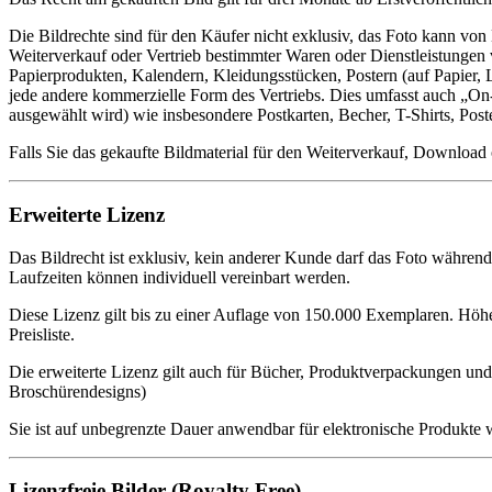
Die Bildrechte sind für den Käufer nicht exklusiv, das Foto kann v
Weiterverkauf oder Vertrieb bestimmter Waren oder Dienstleistungen v
Papierprodukten, Kalendern, Kleidungsstücken, Postern (auf Papier
jede andere kommerzielle Form des Vertriebs. Dies umfasst auch „On-
ausgewählt wird) wie insbesondere Postkarten, Becher, T-Shirts, Po
Falls Sie das gekaufte Bildmaterial für den Weiterverkauf, Downl
Erweiterte Lizenz
Das Bildrecht ist exklusiv, kein anderer Kunde darf das Foto währen
Laufzeiten können individuell vereinbart werden.
Diese Lizenz gilt bis zu einer Auflage von 150.000 Exemplaren. Höhe
Preisliste.
Die erweiterte Lizenz gilt auch für Bücher, Produktverpackungen und 
Broschürendesigns)
Sie ist auf unbegrenzte Dauer anwendbar für elektronische Produkt
Lizenzfreie Bilder (Royalty Free)