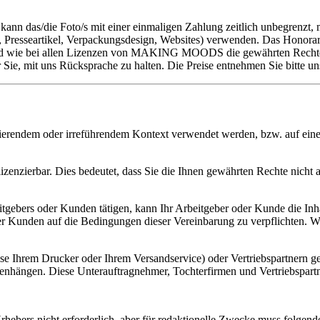
das/die Foto/s mit einer einmaligen Zahlung zeitlich unbegrenzt, me
 Presseartikel, Verpackungsdesign, Websites) verwenden. Das Honorar v
sind wie bei allen Lizenzen von MAKING MOODS die gewährten Rech
ie, mit uns Rücksprache zu halten. Die Preise entnehmen Sie bitte unse
erendem oder irreführendem Kontext verwendet werden, bzw. auf eine Ar
izenzierbar. Dies bedeutet, dass Sie die Ihnen gewährten Rechte nicht a
gebers oder Kunden tätigen, kann Ihr Arbeitgeber oder Kunde die Inhal
der Kunden auf die Bedingungen dieser Vereinbarung zu verpflichten. We
se Ihrem Drucker oder Ihrem Versandservice) oder Vertriebspartnern gest
nhängen. Diese Unterauftragnehmer, Tochterfirmen und Vertriebspart
ebers nicht erforderlich, aber für redaktionelle Zwecke muss folgend