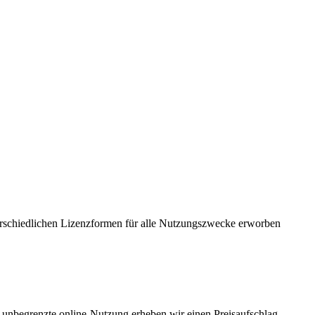
erschiedlichen Lizenzformen für alle Nutzungszwecke erworben
e unbegrenzte online-Nutzung erheben wir einen Preisaufschlag.