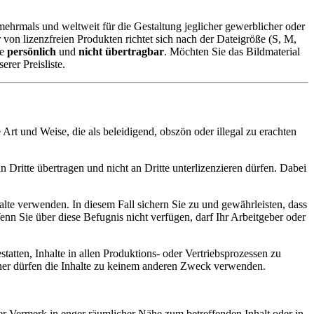
hrmals und weltweit für die Gestaltung jeglicher gewerblicher oder
on lizenzfreien Produkten richtet sich nach der Dateigröße (S, M,
te
persönlich
und
nicht übertragbar
. Möchten Sie das Bildmaterial
rer Preisliste.
t und Weise, die als beleidigend, obszön oder illegal zu erachten
n Dritte übertragen und nicht an Dritte unterlizenzieren dürfen. Dabei
te verwenden. In diesem Fall sichern Sie zu und gewährleisten, dass
nn Sie über diese Befugnis nicht verfügen, darf Ihr Arbeitgeber oder
atten, Inhalte in allen Produktions- oder Vertriebsprozessen zu
ner dürfen die Inhalte zu keinem anderen Zweck verwenden.
er Vermerk in enger räumlicher Nähe zum betreffenden Inhalt oder in