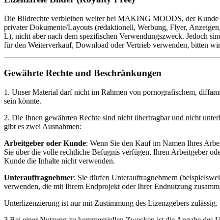
Die Bildrechte verbleiben weiter bei MAKING MOODS, der Kunde kann 
privater Dokumente/Layouts (redaktionell, Werbung, Flyer, Anzeigen,
L), nicht aber nach dem spezifischen Verwendungszweck. Jedoch 
für den Weiterverkauf, Download oder Vertrieb verwenden, bitten wir S
Gewährte Rechte und Beschränkungen
1. Unser Material darf nicht im Rahmen von pornografischem, diffami
sein könnte.
2. Die Ihnen gewährten Rechte sind nicht übertragbar und nicht unterl
gibt es zwei Ausnahmen:
Arbeitgeber oder Kunde
: Wenn Sie den Kauf im Namen Ihres Arbeit
Sie über die volle rechtliche Befugnis verfügen, Ihren Arbeitgeber o
Kunde die Inhalte nicht verwenden.
Unterauftragnehmer
: Sie dürfen Unterauftragnehmern (beispielswei
verwenden, die mit Ihrem Endprojekt oder Ihrer Endnutzung zusamme
Unterlizenzierung ist nur mit Zustimmung des Lizenzgebers zulässig.
3.Bei einer Nutzung zu kommerziellen Zwecken ist die Angabe des Urh