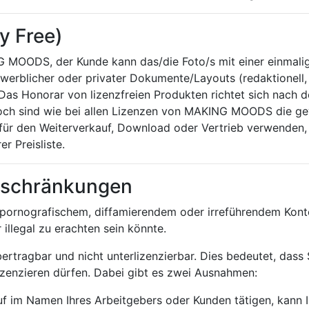
ty Free)
NG MOODS, der Kunde kann das/die Foto/s mit einer einmali
ewerblicher oder privater Dokumente/Layouts (redaktionell, 
s Honorar von lizenzfreien Produkten richtet sich nach de
ch sind wie bei allen Lizenzen von MAKING MOODS die g
 für den Weiterverkauf, Download oder Vertrieb verwenden, 
r Preisliste.
eschränkungen
n pornografischem, diffamierendem oder irreführendem Kont
 illegal zu erachten sein könnte.
ertragbar und nicht unterlizenzierbar. Dies bedeutet, dass
lizenzieren dürfen. Dabei gibt es zwei Ausnahmen:
f im Namen Ihres Arbeitgebers oder Kunden tätigen, kann I