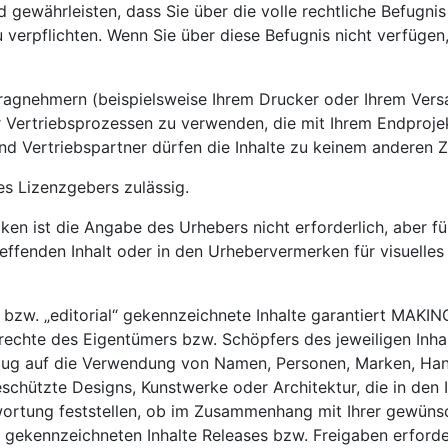
d gewährleisten, dass Sie über die volle rechtliche Befugni
verpflichten. Wenn Sie über diese Befugnis nicht verfügen,
tragnehmern (beispielsweise Ihrem Drucker oder Ihrem Vers
der Vertriebsprozessen zu verwenden, die mit Ihrem Endpr
nd Vertriebspartner dürfen die Inhalte zu keinem anderen
es Lizenzgebers zulässig.
en ist die Angabe des Urhebers nicht erforderlich, aber f
effenden Inhalt oder in den Urhebervermerken für visuelle
“ bzw. „editorial“ gekennzeichnete Inhalte garantiert MAKI
echte des Eigentümers bzw. Schöpfers des jeweiligen Inhal
zug auf die Verwendung von Namen, Personen, Marken, Ha
schützte Designs, Kunstwerke oder Architektur, die in den I
wortung feststellen, ob im Zusammenhang mit Ihrer gewünsc
“ gekennzeichneten Inhalte Releases bzw. Freigaben erforde