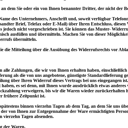
 an dem Sie oder ein von Ihnen benannter Dritter, der nicht der B
Name des Unternehmers, Anschrift und, soweit verfügbar Telefon
rsandter Brief, Telefax oder E-Mail) über Ihren Entschluss, diesen
 jedoch nicht vorgeschrieben ist. Sie können das Muster- Widerru
onisch ausfüllen und übermitteln. Machen Sie von dieser Möglichk
errufs übermitteln.
Sie die Mitteilung über die Ausübung des Widerrufsrechts vor Abla
 alle Zahlungen, die wir von Ihnen erhalten haben, einschließlich
eferung als die von uns angebotene, günstigste Standardlieferung 
lung über Ihren Widerruf dieses Vertrags bei uns eingegangen ist
zt haben, es sei denn, mit Ihnen wurde ausdrücklich etwas anderes
kzahlung verweigern, bis wir die Waren wieder zurückerhalten ha
 frühere Zeitpunkt ist.
spätestens binnen vierzehn Tagen ab dem Tag, an dem Sie uns übe
ft der von Ihnen zur Entgegennahme der Ware ermächtigten Person
on vierzehn Tagen absenden.
ng der Waren.