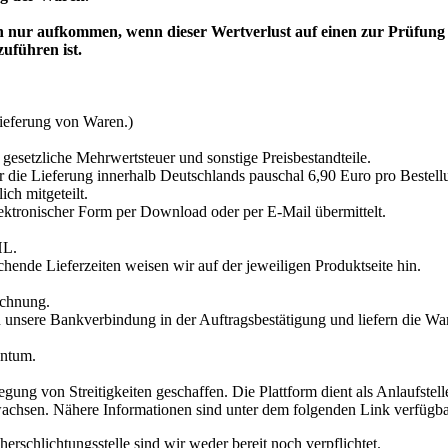
n nur aufkommen, wenn dieser Wertverlust auf einen zur Prüfung 
uführen ist.
Lieferung von Waren.)
 gesetzliche Mehrwertsteuer und sonstige Preisbestandteile.
r die Lieferung innerhalb Deutschlands pauschal 6,90 Euro pro Bestel
ch mitgeteilt.
ektronischer Form per Download oder per E-Mail übermittelt.
HL.
chende Lieferzeiten weisen wir auf der jeweiligen Produktseite hin.
echnung.
 unsere Bankverbindung in der Auftragsbestätigung und liefern die W
entum.
ung von Streitigkeiten geschaffen. Die Plattform dient als Anlaufstelle
wachsen. Nähere Informationen sind unter dem folgenden Link verfügbar
rschlichtungsstelle sind wir weder bereit noch verpflichtet.