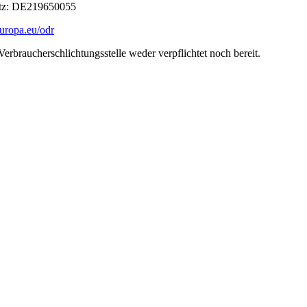
etz: DE219650055
europa.eu/odr
erbraucherschlichtungsstelle weder verpflichtet noch bereit.