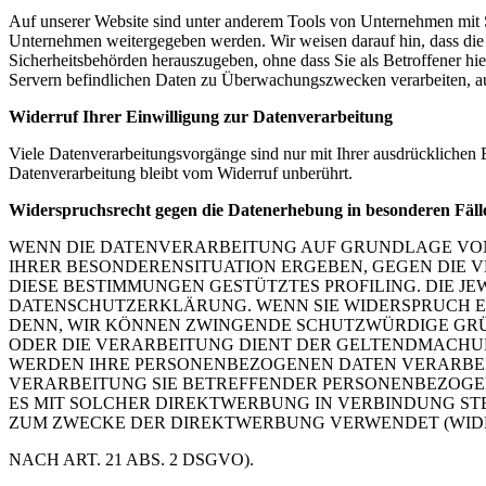
Auf unserer Website sind unter anderem Tools von Unternehmen mit 
Unternehmen weitergegeben werden. Wir weisen darauf hin, dass die 
Sicherheitsbehörden herauszugeben, ohne dass Sie als Betroffener h
Servern befindlichen Daten zu Überwachungszwecken verarbeiten, ausw
Widerruf Ihrer Einwilligung zur Datenverarbeitung
Viele Datenverarbeitungsvorgänge sind nur mit Ihrer ausdrücklichen E
Datenverarbeitung bleibt vom Widerruf unberührt.
Widerspruchsrecht gegen die Datenerhebung in besonderen Fäl
WENN DIE DATENVERARBEITUNG AUF GRUNDLAGE VON AR
IHRER BESONDERENSITUATION ERGEBEN, GEGEN DIE
DIESE BESTIMMUNGEN GESTÜTZTES
PROFILING. DIE 
DATENSCHUTZERKLÄRUNG. WENN SIE WIDERSPRUCH E
DENN, WIR KÖNNEN ZWINGENDE SCHUTZWÜRDIGE GRÜ
ODER DIE
VERARBEITUNG DIENT DER GELTENDMACHU
WERDEN IHRE PERSONENBEZOGENEN DATEN VERARBEI
VERARBEITUNG SIE
BETREFFENDER PERSONENBEZOGE
ES MIT SOLCHER DIREKTWERBUNG IN
VERBINDUNG ST
ZUM ZWECKE DER DIREKTWERBUNG VERWENDET (WI
NACH ART. 21 ABS. 2 DSGVO).