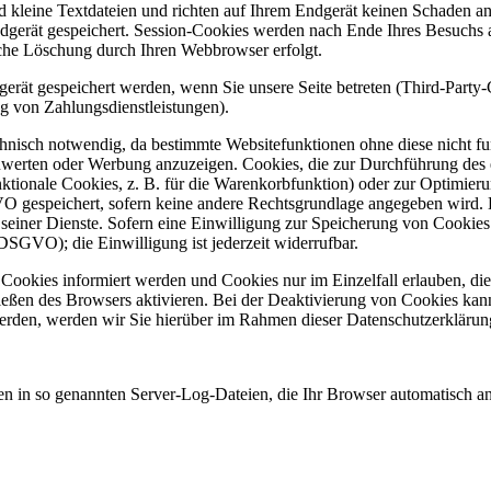
d kleine Textdateien und richten auf Ihrem Endgerät keinen Schaden a
dgerät gespeichert. Session-Cookies werden nach Ende Ihres Besuchs 
ische Löschung durch Ihren Webbrowser erfolgt.
rät gespeichert werden, wenn Sie unsere Seite betreten (Third-Party
g von Zahlungsdienstleistungen).
hnisch notwendig, da bestimmte Websitefunktionen ohne diese nicht f
zuwerten oder Werbung anzuzeigen. Cookies, die zur Durchführung de
unktionale Cookies, z. B. für die Warenkorbfunktion) oder zur Optimi
VO gespeichert, sofern keine andere Rechtsgrundlage angegeben wird. D
g seiner Dienste. Sofern eine Einwilligung zur Speicherung von Cookies
 a DSGVO); die Einwilligung ist
jederzeit widerrufbar.
n Cookies informiert werden und Cookies nur im Einzelfall erlauben, d
ßen des Browsers aktivieren. Bei der Deaktivierung von Cookies kann 
den, werden wir Sie hierüber im Rahmen dieser Datenschutzerklärung 
en in so genannten Server-Log-Dateien, die Ihr Browser automatisch an