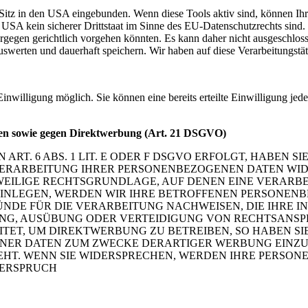
Sitz in den USA eingebunden. Wenn diese Tools aktiv sind, können Ih
USA kein sicherer Drittstaat im Sinne des EU-Datenschutzrechts sind
iergegen gerichtlich vorgehen könnten. Es kann daher nicht ausgeschl
erten und dauerhaft speichern. Wir haben auf diese Verarbeitungstäti
inwilligung möglich. Sie können eine bereits erteilte Einwilligung jed
len sowie gegen Direktwerbung (Art. 21 DSGVO)
T. 6 ABS. 1 LIT. E ODER F DSGVO
ERFOLGT, HABEN SIE
 VERARBEITUNG IHRER PERSONENBEZOGENEN DATEN
WID
JEWEILIGE RECHTSGRUNDLAGE, AUF DENEN EINE VERARB
INLEGEN,
WERDEN WIR IHRE BETROFFENEN PERSONENB
NDE FÜR DIE VERARBEITUNG
NACHWEISEN, DIE IHRE I
NG, AUSÜBUNG ODER VERTEIDIGUNG VON
RECHTSANSPR
TET, UM DIREKTWERBUNG ZU BETREIBEN,
SO HABEN SI
NER DATEN ZUM ZWECKE DERARTIGER WERBUNG
EINZU
EHT. WENN SIE WIDERSPRECHEN, WERDEN IHRE PERSO
DERSPRUCH