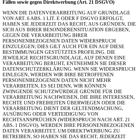
Fällen sowie gegen Direktwerbung (Art. 21 DSGVO)
WENN DIE DATENVERARBEITUNG AUF GRUNDLAGE
VON ART. 6 ABS. 1 LIT. E ODER F DSGVO
ERFOLGT,
HABEN SIE JEDERZEIT DAS RECHT, AUS GRÜNDEN, DIE
SICH AUS IHRER BESONDERENSITUATION ERGEBEN,
GEGEN DIE VERARBEITUNG IHRER
PERSONENBEZOGENEN DATEN
WIDERSPRUCH
EINZULEGEN; DIES GILT AUCH FÜR EIN AUF DIESE
BESTIMMUNGEN GESTÜTZTES
PROFILING. DIE
JEWEILIGE RECHTSGRUNDLAGE, AUF DENEN EINE
VERARBEITUNG BERUHT, ENTNEHMEN SIE DIESER
DATENSCHUTZERKLÄRUNG. WENN SIE WIDERSPRUCH
EINLEGEN,
WERDEN WIR IHRE BETROFFENEN
PERSONENBEZOGENEN DATEN NICHT MEHR
VERARBEITEN, ES
SEI DENN, WIR KÖNNEN
ZWINGENDE SCHUTZWÜRDIGE GRÜNDE FÜR DIE
VERARBEITUNG
NACHWEISEN, DIE IHRE INTERESSEN,
RECHTE UND FREIHEITEN ÜBERWIEGEN ODER DIE
VERARBEITUNG DIENT DER GELTENDMACHUNG,
AUSÜBUNG ODER VERTEIDIGUNG VON
RECHTSANSPRÜCHEN (WIDERSPRUCH NACH ART. 21
ABS. 1 DSGVO).
WERDEN IHRE PERSONENBEZOGENEN
DATEN VERARBEITET, UM DIREKTWERBUNG ZU
BETREIBEN,
SO HABEN SIE DAS RECHT, JEDERZEIT