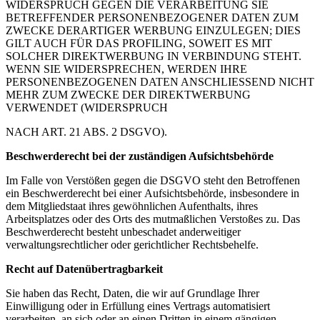
WIDERSPRUCH GEGEN DIE VERARBEITUNG SIE
BETREFFENDER PERSONENBEZOGENER DATEN ZUM
ZWECKE DERARTIGER WERBUNG
EINZULEGEN; DIES
GILT AUCH FÜR DAS PROFILING, SOWEIT ES MIT
SOLCHER DIREKTWERBUNG IN
VERBINDUNG STEHT.
WENN SIE WIDERSPRECHEN, WERDEN IHRE
PERSONENBEZOGENEN DATEN
ANSCHLIESSEND NICHT
MEHR ZUM ZWECKE DER DIREKTWERBUNG
VERWENDET (WIDERSPRUCH
NACH ART. 21 ABS. 2 DSGVO).
Beschwerderecht bei der zuständigen Aufsichtsbehörde
Im Falle von Verstößen gegen die DSGVO steht den Betroffenen
ein Beschwerderecht bei einer
Aufsichtsbehörde, insbesondere in
dem Mitgliedstaat ihres gewöhnlichen Aufenthalts, ihres
Arbeitsplatzes oder des Orts des mutmaßlichen Verstoßes zu. Das
Beschwerderecht besteht unbeschadet anderweitiger
verwaltungsrechtlicher oder gerichtlicher Rechtsbehelfe.
Recht auf Datenübertragbarkeit
Sie haben das Recht, Daten, die wir auf Grundlage Ihrer
Einwilligung oder in Erfüllung eines Vertrags automatisiert
verarbeiten, an sich oder an einen Dritten in einem gängigen,