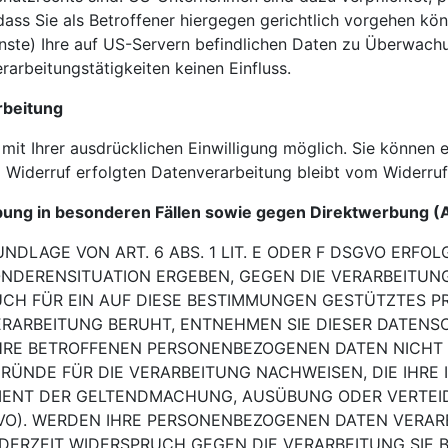
ss Sie als Betroffener hiergegen gerichtlich vorgehen kö
nste) Ihre auf US-Servern befindlichen Daten zu Überwac
rarbeitungstätigkeiten keinen Einfluss.
rbeitung
it Ihrer ausdrücklichen Einwilligung möglich. Sie können ein
 Widerruf erfolgten Datenverarbeitung bleibt vom Widerruf
ung in besonderen Fällen sowie gegen Direktwerbung (
DLAGE VON ART. 6 ABS. 1 LIT. E ODER F DSGVO
ERFOLG
SONDERENSITUATION ERGEBEN, GEGEN DIE VERARBEITU
AUCH FÜR EIN AUF DIESE BESTIMMUNGEN GESTÜTZTES
P
RARBEITUNG BERUHT, ENTNEHMEN SIE DIESER DATENS
HRE BETROFFENEN PERSONENBEZOGENEN DATEN NICHT 
RÜNDE FÜR DIE VERARBEITUNG
NACHWEISEN, DIE IHRE
IENT DER GELTENDMACHUNG, AUSÜBUNG ODER VERTEI
VO).
WERDEN IHRE PERSONENBEZOGENEN DATEN VERARB
EDERZEIT WIDERSPRUCH GEGEN DIE VERARBEITUNG SIE