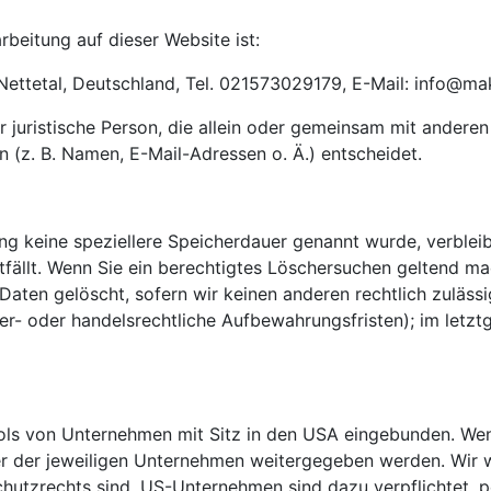
rbeitung auf dieser Website ist:
 Nettetal, Deutschland, Tel. 021573029179, E-Mail: info@m
der juristische Person, die allein oder gemeinsam mit andere
(z. B. Namen, E-Mail-Adressen o. Ä.) entscheidet.
ung keine speziellere Speicherdauer genannt wurde, verble
tfällt. Wenn Sie ein berechtigtes Löschersuchen geltend ma
Daten gelöscht, sofern wir keinen anderen rechtlich zulässi
- oder handelsrechtliche Aufbewahrungsfristen); im letztg
ols von Unternehmen mit Sitz in den USA eingebunden. Wenn
 der jeweiligen Unternehmen weitergegeben werden. Wir we
schutzrechts sind. US-Unternehmen sind dazu verpflichtet