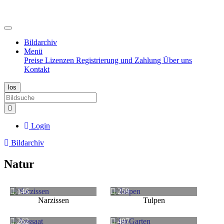
Bildarchiv
Menü
Preise
Lizenzen
Registrierung und Zahlung
Über uns
Kontakt
Login
Bildarchiv
Natur
146
259
Narzissen
Tulpen
262
497