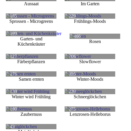
Aussaat
Im Garten
185
229
Sprossen - Microgreens
Frühlings-Moods
199
466
Garten- und
Rosen
Küchenkräuter
127
706
Färberpflanzen
Slowflower
276
395
Samen ernten
Winter-Moods
139
229
Winter wird Frühling
Schneeglöckchen
190
275
Zaubernuss
Lenzrosen-Helleborus
43